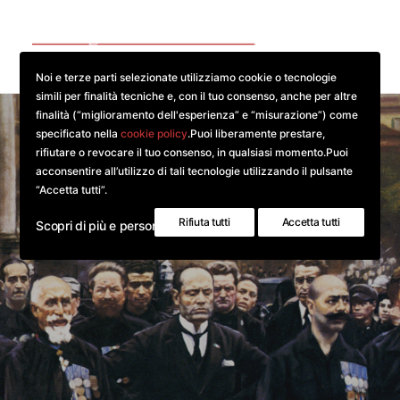
Noi e terze parti selezionate utilizziamo cookie o tecnologie
simili per finalità tecniche e, con il tuo consenso, anche per altre
finalità (“miglioramento dell'esperienza” e “misurazione”) come
Comprensorio Imolese
CONTESTI LOCALI
specificato nella
cookie policy
.Puoi liberamente prestare,
rifiutare o revocare il tuo consenso, in qualsiasi momento.Puoi
RISULTATI ELETTORALI
acconsentire all’utilizzo di tali tecnologie utilizzando il pulsante
DOCUMENTI
“Accetta tutti”.
BIOGRAFIE
Rifiuta tutti
Accetta tutti
Scopri di più e personalizza
BIBLIOGRAFIE
GALLERIE FOTOGRAFICHE
RICERCA