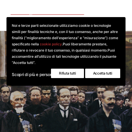
Noi e terze parti selezionate utilizziamo cookie o tecnologie
simili per finalità tecniche e, con il tuo consenso, anche per altre
finalità (“miglioramento dell'esperienza” e “misurazione”) come
Bibliografie
CONTESTI LOCALI
specificato nella
cookie policy
.Puoi liberamente prestare,
rifiutare o revocare il tuo consenso, in qualsiasi momento.Puoi
RISULTATI ELETTORALI
acconsentire all’utilizzo di tali tecnologie utilizzando il pulsante
DOCUMENTI
“Accetta tutti”.
BIOGRAFIE
Rifiuta tutti
Accetta tutti
Scopri di più e personalizza
BIBLIOGRAFIE
GALLERIE FOTOGRAFICHE
RICERCA