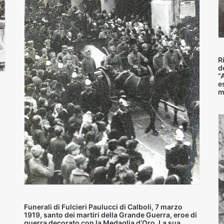
R
d
“
e
m
Funerali di Fulcieri Paulucci di Calboli, 7 marzo
1919, santo dei martiri della Grande Guerra, eroe di
guerra decorato con la Medaglia d’Oro. La sua