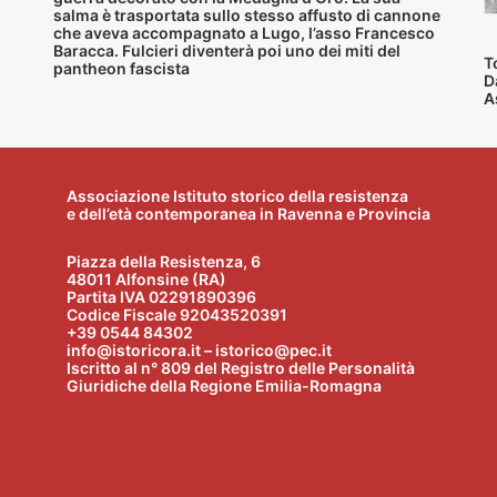
salma è trasportata sullo stesso affusto di cannone
che aveva accompagnato a Lugo, l’asso Francesco
Baracca. Fulcieri diventerà poi uno dei miti del
T
pantheon fascista
D
A
Associazione Istituto storico della resistenza
e dell’età contemporanea in Ravenna e Provincia
Piazza della Resistenza, 6
48011 Alfonsine (RA)
Partita IVA 02291890396
Codice Fiscale 92043520391
+39 0544 84302
info@istoricora.it – istorico@pec.it
Iscritto al n° 809 del Registro delle Personalità
Giuridiche della Regione Emilia-Romagna