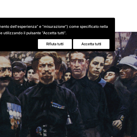
BIOGRAFIE
BIBLIOGRAFIE
GALLERIE FOTOG
oramento dell'esperienza” e “misurazione”) come specificato nella
 utilizzando il pulsante “Accetta tutti”.
Rifiuta tutti
Accetta tutti