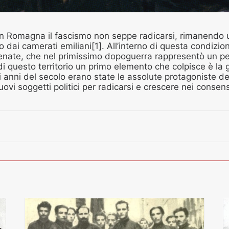
, in Romagna il fascismo non seppe radicarsi, rimanendo
o dai camerati emiliani[1]. All’interno di questa condizion
enate, che nel primissimo dopoguerra rappresentò un per
di questo territorio un primo elemento che colpisce è la 
imi anni del secolo erano state le assolute protagoniste d
ovi soggetti politici per radicarsi e crescere nei consens