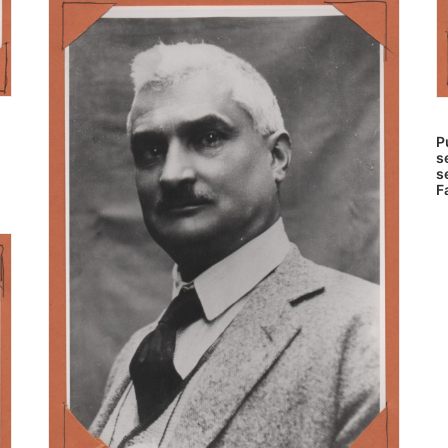
P
s
s
F