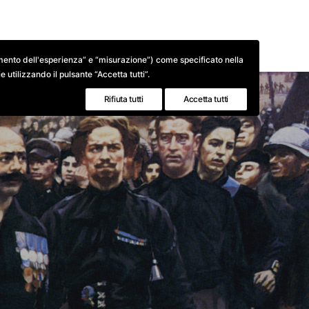
BIOGRAFIE
BIBLIOGRAFIE
GALLERIE FOTOG
oramento dell'esperienza” e “misurazione”) come specificato nella
 utilizzando il pulsante “Accetta tutti”.
Rifiuta tutti
Accetta tutti