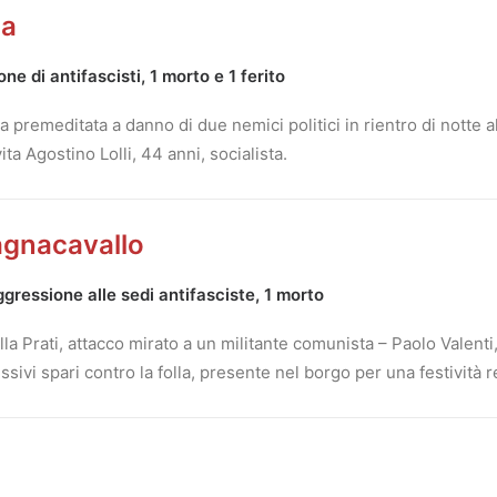
na
e di antifascisti, 1 morto e 1 ferito
premeditata a danno di due nemici politici in rientro di notte all
ta Agostino Lolli, 44 anni, socialista.
Bagnacavallo
gressione alle sedi antifasciste, 1 morto
la Prati, attacco mirato a un militante comunista – Paolo Valenti
ivi spari contro la folla, presente nel borgo per una festività r