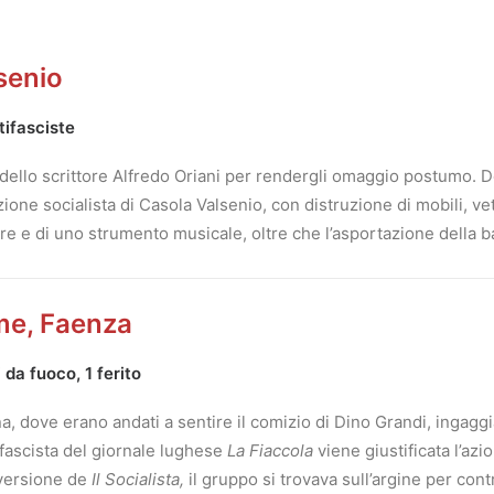
senio
tifasciste
a dello scrittore Alfredo Oriani per rendergli omaggio postumo. 
one socialista di Casola Valsenio, con distruzione di mobili, vet
quore e di uno strumento musicale, oltre che l’asportazione della 
ume, Faenza
 da fuoco, 1 ferito
a, dove erano andati a sentire il comizio di Dino Grandi, ingagg
 fascista del giornale lughese
La Fiaccola
viene giustificata l’az
 versione de
Il Socialista,
il gruppo si trovava sull’argine per cont