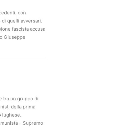
ecedenti, con
di quelli avversari.
rsione fascista accusa
aco Giuseppe
ne tra un gruppo di
onisti della prima
o lughese.
n comunista – Supremo