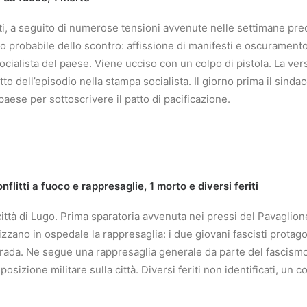
isti, a seguito di numerose tensioni avvenute nelle settimane pr
probabile dello scontro: affissione di manifesti e oscuramento 
socialista del paese. Viene ucciso con un colpo di pistola. La ve
tto dell’episodio nella stampa socialista. Il giorno prima il sind
aese per sottoscrivere il patto di pacificazione.
flitti a fuoco e rappresaglie, 1 morto e diversi feriti
a città di Lugo. Prima sparatoria avvenuta nei pressi del Pavaglio
organizzano in ospedale la rappresaglia: i due giovani fascisti protag
strada. Ne segue una rappresaglia generale da parte del fascism
posizione militare sulla città. Diversi feriti non identificati, u