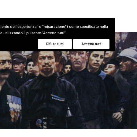
BIOGRAFIE
BIBLIOGRAFIE
GALLERIE FOTOG
oramento dell'esperienza” e “misurazione”) come specificato nella
 utilizzando il pulsante “Accetta tutti”.
Rifiuta tutti
Accetta tutti